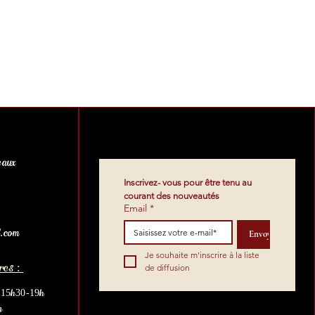
eaux
Inscrivez- vous pour être tenu au 
courant des nouveautés
Email
*
.com
Envoyez
Je souhaite m'inscrire à la liste 
res :
de diffusion
t 15h30-19h
h