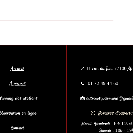
Accueil
📍 11 rue du Tan, 77100 M
A propos
📞
01 72 49 44 60
lanning des ateliers
​📩
autricotgourmand@gmail
Réservation en ligne
⏲ Horaires d'ouvertu
Mardi- Vendredi : 10h-14h e
Contact
Samedi : 10h - 19