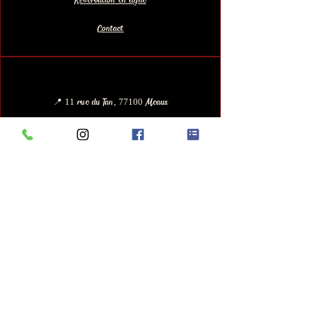
Réservation en ligne
Contact
📍 11 rue du Tan, 77100 Meaux
📞
01 72 49 44 60
​📩
autricotgourmand@gmail.com
⏲ Horaires d'ouvertures :
Mardi- Vendredi : 10h-14h et 15h30-19h
Samedi : 10h - 19h
Dimanche - Lundi : Fermé