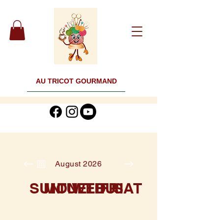
AU TRICOT GOURMAND
August 2026
SUN
MON
TUE
WED
THU
FRI
SAT