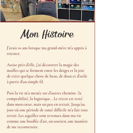
Mon Histoire
J’avais 10 ans lorsque ma grand-mère m’a appris à
tricoter.
Assise près d’elle, j’ai découvert la magie des
mailles qui se forment entre les doigts et la joie
de créer quelque chose de beau, de doux et d’utile
à partir d’un simple fil.
Puis la vie m’a menée sur d’autres chemins : la
comptabilité, la logistique… Le tricot est resté
dans mon cœur, mais un peu en retrait. Jusqu’au
jour où une période de santé difficile m’a fait tout
revoir. Les aiguilles sont revenues dans ma vie
comme une bouffée d’air, un soutien, une manière
de me reconstruire.