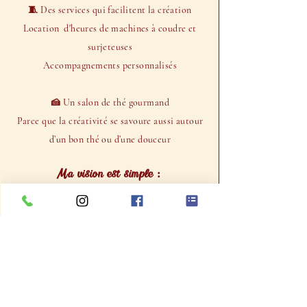
🧵 Des services qui facilitent la création
Location d'heures de machines à coudre et
surjeteuses
Accompagnements personnalisés
🍰 Un salon de thé gourmand
Parce que la créativité se savoure aussi autour
d’un bon thé ou d’une douceur
Ma vision est simple :
faire du tricot et des arts du fil un moment de
partage, de joie et de bien-être.
Au Tricot Gourmand, chaque maille compte…
et chaque visiteur aussi 💛