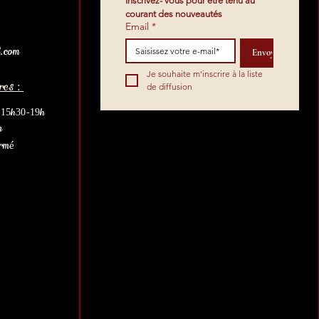
Inscrivez- vous pour être tenu au 
courant des nouveautés
Email
*
.com
Envoyez
Je souhaite m'inscrire à la liste 
res :
de diffusion
t 15h30-19h
h
ermé