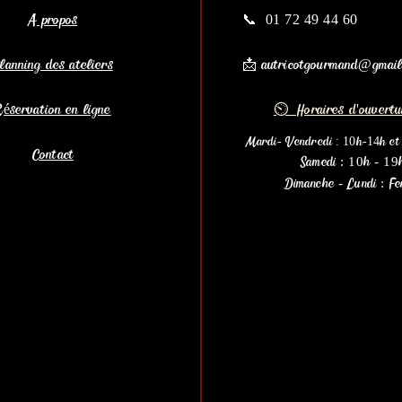
A propos
📞
01 72 49 44 60
lanning des ateliers
​📩
autricotgourmand@gmail
Réservation en ligne
⏲ Horaires d'ouvertu
Mardi- Vendredi : 10h-14h e
Contact
Samedi : 10h - 19
Dimanche - Lundi : F