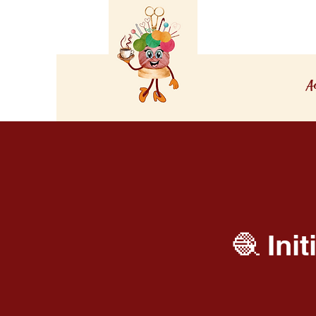
A
🧶 Ini